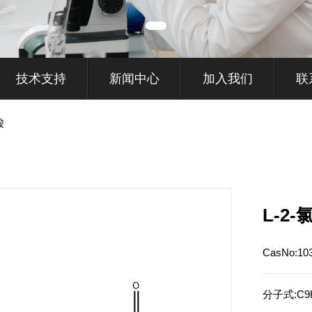
技术支持
新闻中心
加入我们
联
酸
L-2
CasNo:
10
分子式:
C9