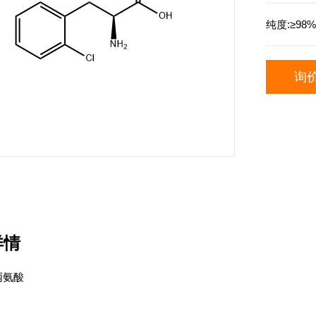
纯度:
≥98
询
详情
丙氨酸