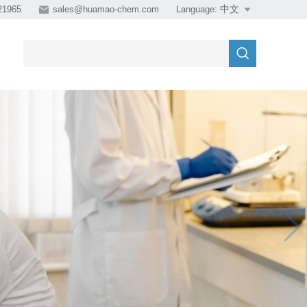
21965

sales@huamao-chem.com
Language:

